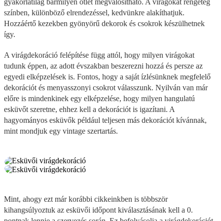
gyakorlatilag bármilyen ötlet megvalósítható. A virágokat rengeteg
színben, különböző elrendezéssel, kedvünkre alakíthatjuk.
Hozzáértő kezekben gyönyörű dekorok és csokrok készülhetnek
így.
A virágdekoráció felépítése függ attól, hogy milyen virágokat
tudunk éppen, az adott évszakban beszerezni hozzá és persze az
egyedi elképzelések is. Fontos, hogy a saját ízlésünknek megfelelő
dekorációt és menyasszonyi csokrot válasszunk. Nyilván van már
előre is mindenkinek egy elképzelése, hogy milyen hangulatú
esküvőt szeretne, ehhez kell a dekorációt is igazítani. A
hagyományos esküvők például teljesen más dekorációt kívánnak,
mint mondjuk egy vintage szertartás.
Mint, ahogy ezt már korábbi cikkeinkben is többször
kihangsúlyoztuk az esküvői időpont kiválasztásának kell a 0.
pontnak lennie a szervezés során. Ez befolyásolja a virágdekorációt