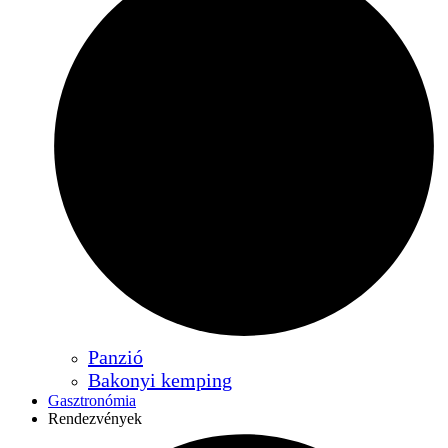
Panzió
Bakonyi kemping
Gasztronómia
Rendezvények