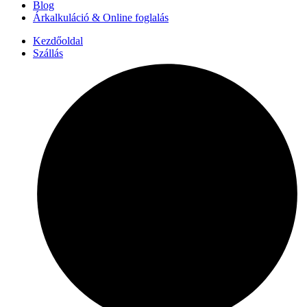
Blog
Árkalkuláció & Online foglalás
Kezdőoldal
Szállás