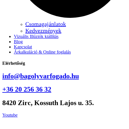
Csomagajánlatok
Kedvezmények
Vizuális Illúziók kiállítás
Blog
Kapcsolat
Árkalkuláció & Online foglalás
Elérhetőség
info@bagolyvarfogado.hu
+36 20 256 36 32
8420 Zirc, Kossuth Lajos u. 35.
Youtube