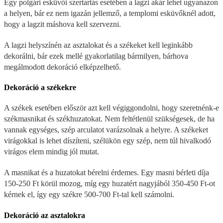
Egy polgári esküvői szertartás esetében a lagzi akár lehet ugyanazon
a helyen, bár ez nem igazán jellemző, a templomi esküvőknél adott,
hogy a lagzit máshova kell szervezni.
A lagzi helyszínén az asztalokat és a székeket kell leginkább
dekorálni, bár ezek mellé gyakorlatilag bármilyen, bárhova
megálmodott dekoráció elképzelhető.
Dekoráció a székekre
A székek esetében először azt kell végiggondolni, hogy szeretnénk-e
székmasnikat és székhuzatokat. Nem feltétlenül szükségesek, de ha
vannak egységes, szép arculatot varázsolnak a helyre. A székeket
virágokkal is lehet díszíteni, szélükön egy szép, nem túl hivalkodó
virágos elem mindig jól mutat.
A masnikat és a huzatokat bérelni érdemes. Egy masni bérleti díja
150-250 Ft körül mozog, míg egy huzatért nagyjából 350-450 Ft-ot
kérnek el, így egy székre 500-700 Ft-tal kell számolni.
Dekoráció az asztalokra