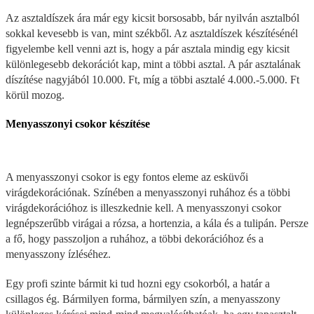
Az asztaldíszek ára már egy kicsit borsosabb, bár nyilván asztalból
sokkal kevesebb is van, mint székből. Az asztaldíszek készítésénél
figyelembe kell venni azt is, hogy a pár asztala mindig egy kicsit
különlegesebb dekorációt kap, mint a többi asztal. A pár asztalának
díszítése nagyjából 10.000. Ft, míg a többi asztalé 4.000.-5.000. Ft
körül mozog.
Menyasszonyi csokor készítése
A menyasszonyi csokor is egy fontos eleme az esküvői
virágdekorációnak. Színében a menyasszonyi ruhához és a többi
virágdekorációhoz is illeszkednie kell. A menyasszonyi csokor
legnépszerűbb virágai a rózsa, a hortenzia, a kála és a tulipán. Persze
a fő, hogy passzoljon a ruhához, a többi dekorációhoz és a
menyasszony ízléséhez.
Egy profi szinte bármit ki tud hozni egy csokorból, a határ a
csillagos ég. Bármilyen forma, bármilyen szín, a menyasszony