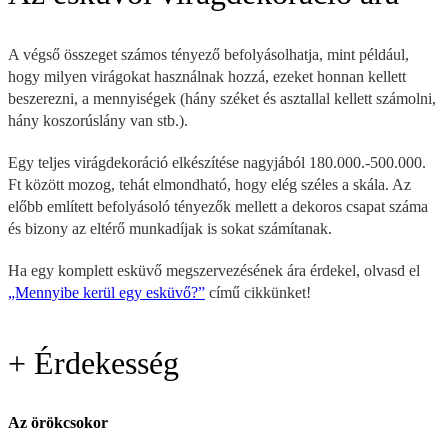
A végső összeget számos tényező befolyásolhatja, mint például,
hogy milyen virágokat használnak hozzá, ezeket honnan kellett
beszerezni, a mennyiségek (hány széket és asztallal kellett számolni,
hány koszorúslány van stb.).
Egy teljes virágdekoráció elkészítése nagyjából 180.000.-500.000.
Ft között mozog, tehát elmondható, hogy elég széles a skála. Az
előbb említett befolyásoló tényezők mellett a dekoros csapat száma
és bizony az eltérő munkadíjak is sokat számítanak.
Ha egy komplett esküvő megszervezésének ára érdekel, olvasd el
„Mennyibe kerül egy esküvő?”
című cikkünket!
+ Érdekesség
Az örökcsokor