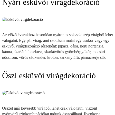
Nyári esküvői virágdekoráció
Az előző évszakhoz hasonlóan nyáron is sok-sok szép virágból lehet
válogatni. Egy pár virág, ami csodásan mutat egy csokor vagy egy
esküvői virágdekoráció részeként: pipacs, dália, kerti hortenzia,
kánna, skarlát hibiszkusz, skarlátvörös gyömbérgyökér, mocsári
nőszirom, vörös sédkender, kroton, sarkanytúfű, párnacserje stb.
Őszi esküvői virágdekoráció
Ősszel már kevesebb virágból lehet csak válogatni, viszont
gyönyörű színkombinációkat tudunk összeállítani. Ilyenkor a