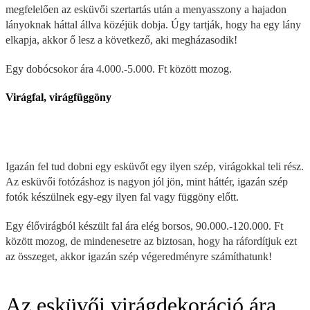
megfelelően az esküvői szertartás után a menyasszony a hajadon
lányoknak háttal állva közéjük dobja. Úgy tartják, hogy ha egy lány
elkapja, akkor ő lesz a következő, aki megházasodik!
Egy dobócsokor ára 4.000.-5.000. Ft között mozog.
Virágfal, virágfüggöny
Igazán fel tud dobni egy esküvőt egy ilyen szép, virágokkal teli rész.
Az esküvői fotózáshoz is nagyon jól jön, mint háttér, igazán szép
fotók készülnek egy-egy ilyen fal vagy függöny előtt.
Egy élővirágból készült fal ára elég borsos, 90.000.-120.000. Ft
között mozog, de mindenesetre az biztosan, hogy ha ráfordítjuk ezt
az összeget, akkor igazán szép végeredményre számíthatunk!
Az esküvői virágdekoráció ára