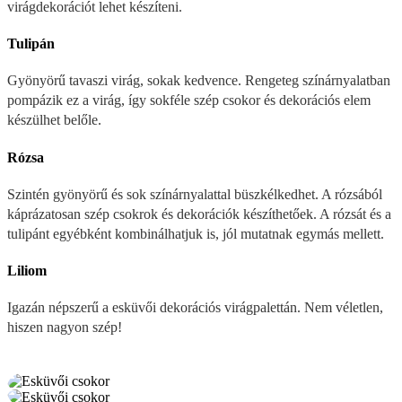
virágdekorációt lehet készíteni.
Tulipán
Gyönyörű tavaszi virág, sokak kedvence. Rengeteg színárnyalatban
pompázik ez a virág, így sokféle szép csokor és dekorációs elem
készülhet belőle.
Rózsa
Szintén gyönyörű és sok színárnyalattal büszkélkedhet. A rózsából
káprázatosan szép csokrok és dekorációk készíthetőek. A rózsát és a
tulipánt egyébként kombinálhatjuk is, jól mutatnak egymás mellett.
Liliom
Igazán népszerű a esküvői dekorációs virágpalettán. Nem véletlen,
hiszen nagyon szép!