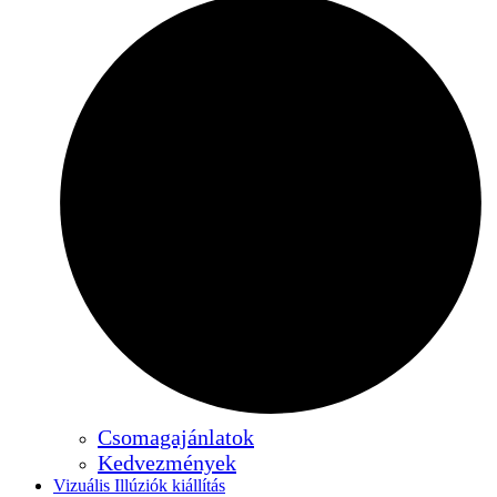
Csomagajánlatok
Kedvezmények
Vizuális Illúziók kiállítás