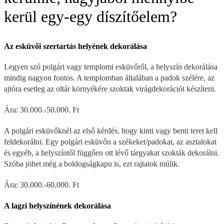
kerül egy-egy díszítőelem?
Az esküvői szertartás helyének dekorálása
Legyen szó polgári vagy templomi esküvőről, a helyszín dekorálása
mindig nagyon fontos. A templomban általában a padok szélére, az
ajtóra esetleg az oltár környékére szoktak virágdekorációt készíteni.
Ára: 30.000.-50.000. Ft
A polgári esküvőknél az első kérdés, hogy kinti vagy benti teret kell
feldekorálni. Egy polgári esküvőn a székeket/padokat, az asztalokat
és egyéb, a helyszíntől függően ott lévő tárgyakat szokták dekorálni.
Szóba jöhet még a boldogságkapu is, ezt rajtatok múlik.
Ára: 30.000.-60.000. Ft
A lagzi helyszínének dekorálása