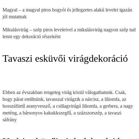
Magyal – a magyal piros bogyói és jellegzetes alakú levelei igazán
jól mutatnak
Mikulásvirág – szép piros leveleivel a mikulásvirág nagyon szép tud
lenni egy dekoráció részeként
Tavaszi esküvői virágdekoráció
Ebben az évszakban rengeteg virág közül válogathatunk. Csak,
hogy párat említsünk, tavasszal virágzik a nárcisz, a liliomfa, az
hosszúfürtű aranyvessző, a csillagvirágú liliomfa, a gerbera, a nagy
meténg, a bársonyos kakukkszegfű, a százszorszép, a tavaszi
sáfrány