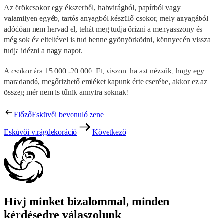
Az örökcsokor egy ékszerből, habvirágból, papírból vagy
valamilyen egyéb, tartós anyagból készülő csokor, mely anyagából
adódóan nem hervad el, tehát meg tudja őrizni a menyasszony és
még sok év elteltével is tud benne gyönyörködni, könnyedén vissza
tudja idézni a nagy napot.
A csokor ára 15.000.-20.000. Ft, viszont ha azt nézzük, hogy egy
maradandó, megőrizhető emléket kapunk érte cserébe, akkor ez az
összeg mér nem is tűnik annyira soknak!
Előző
Esküvői bevonuló zene
Esküvői virágdekoráció
Következő
Hívj minket bizalommal, minden
kérdésedre válaszolunk