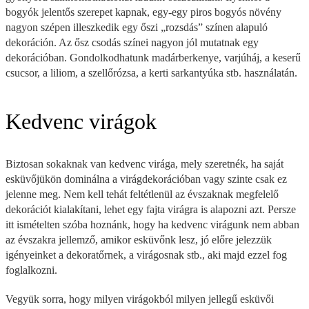
bogyók jelentős szerepet kapnak, egy-egy piros bogyós növény
nagyon szépen illeszkedik egy őszi „rozsdás” színen alapuló
dekoráción. Az ősz csodás színei nagyon jól mutatnak egy
dekorációban. Gondolkodhatunk madárberkenye, varjúháj, a keserű
csucsor, a liliom, a szellőrózsa, a kerti sarkantyúka stb. használatán.
Kedvenc virágok
Biztosan sokaknak van kedvenc virága, mely szeretnék, ha saját
esküvőjükön dominálna a virágdekorációban vagy szinte csak ez
jelenne meg. Nem kell tehát feltétlenül az évszaknak megfelelő
dekorációt kialakítani, lehet egy fajta virágra is alapozni azt. Persze
itt ismételten szóba hoznánk, hogy ha kedvenc virágunk nem abban
az évszakra jellemző, amikor esküvőnk lesz, jó előre jelezzük
igényeinket a dekoratőrnek, a virágosnak stb., aki majd ezzel fog
foglalkozni.
Vegyük sorra, hogy milyen virágokból milyen jellegű esküvői