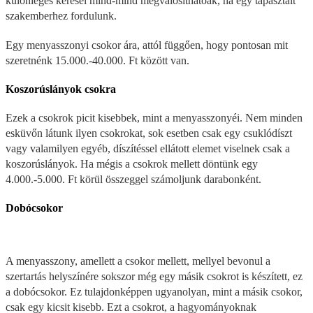
különleges kérései mind-mind megvalósíthatóak, ha egy tapasztalt
szakemberhez fordulunk.
Egy menyasszonyi csokor ára, attól függően, hogy pontosan mit
szeretnénk 15.000.-40.000. Ft között van.
Koszorúslányok csokra
Ezek a csokrok picit kisebbek, mint a menyasszonyéi. Nem minden
esküvőn látunk ilyen csokrokat, sok esetben csak egy csuklódíszt
vagy valamilyen egyéb, díszítéssel ellátott elemet viselnek csak a
koszorúslányok. Ha mégis a csokrok mellett döntünk egy
4.000.-5.000. Ft körül összeggel számoljunk darabonként.
Dobócsokor
A menyasszony, amellett a csokor mellett, mellyel bevonul a
szertartás helyszínére sokszor még egy másik csokrot is készített, ez
a dobócsokor. Ez tulajdonképpen ugyanolyan, mint a másik csokor,
csak egy kicsit kisebb. Ezt a csokrot, a hagyományoknak